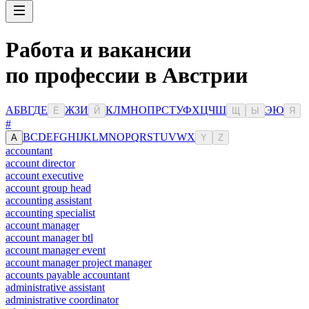
Работа и вакансии
по профессии в Австрии
А
Б
В
Г
Д
Е
Ж
З
И
К
Л
М
Н
О
П
Р
С
Т
У
Ф
Х
Ц
Ч
Ш
Э
Ю
Ё
Й
Щ
Ы
Я
#
B
C
D
E
F
G
H
I
J
K
L
M
N
O
P
Q
R
S
T
U
V
W
X
A
Y
Z
accountant
account director
account executive
account group head
accounting assistant
accounting specialist
account manager
account manager btl
account manager event
account manager project manager
accounts payable accountant
administrative assistant
administrative coordinator