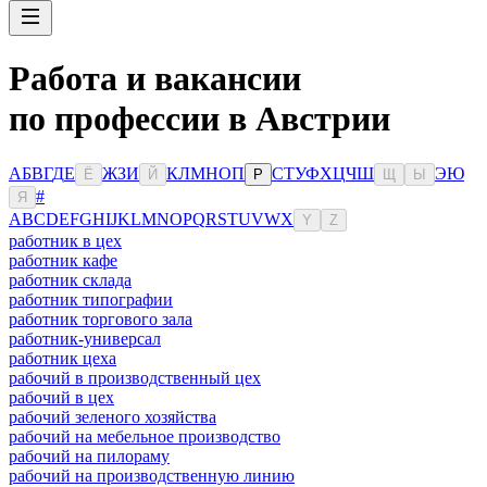
Работа и вакансии
по профессии в Австрии
А
Б
В
Г
Д
Е
Ж
З
И
К
Л
М
Н
О
П
С
Т
У
Ф
Х
Ц
Ч
Ш
Э
Ю
Ё
Й
Р
Щ
Ы
#
Я
A
B
C
D
E
F
G
H
I
J
K
L
M
N
O
P
Q
R
S
T
U
V
W
X
Y
Z
работник в цех
работник кафе
работник склада
работник типографии
работник торгового зала
работник-универсал
работник цеха
рабочий в производственный цех
рабочий в цех
рабочий зеленого хозяйства
рабочий на мебельное производство
рабочий на пилораму
рабочий на производственную линию