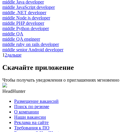
middle Java developer
middle JavaScript developer
middle .NET developer
middle Node.js developer
middle PHP developer
middle Python developer
middle QA
middle QA engineer
middle ruby on rails developer
middle senior Android developer
1
2
дальше
Скачайте приложение
Чтобы получать уведомления о приглашениях мгновенно
HeadHunter
Размещение вакансий
Поиск по резюме
О компании
Наши вакансии
Реклама на сайте
Требования к ПО