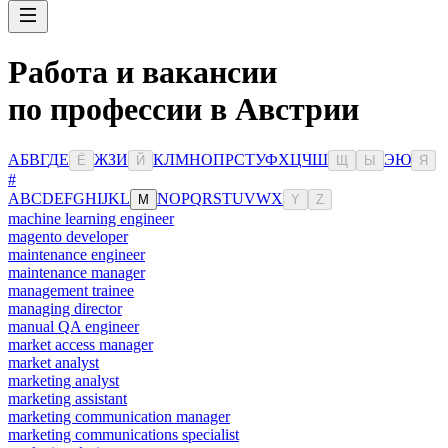
Работа и вакансии
по профессии в Австрии
А
Б
В
Г
Д
Е
Ж
З
И
К
Л
М
Н
О
П
Р
С
Т
У
Ф
Х
Ц
Ч
Ш
Э
Ю
Ё
Й
Щ
Ы
Я
#
A
B
C
D
E
F
G
H
I
J
K
L
N
O
P
Q
R
S
T
U
V
W
X
M
Y
Z
machine learning engineer
magento developer
maintenance engineer
maintenance manager
management trainee
managing director
manual QA engineer
market access manager
market analyst
marketing analyst
marketing assistant
marketing communication manager
marketing communications specialist