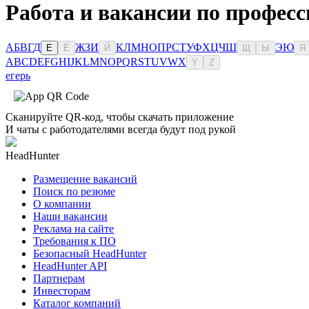
Работа и вакансии по професс
А
Б
В
Г
Д
Ж
З
И
К
Л
М
Н
О
П
Р
С
Т
У
Ф
Х
Ц
Ч
Ш
Э
Ю
Е
Ё
Й
Щ
Ы
Я
A
B
C
D
E
F
G
H
I
J
K
L
M
N
O
P
Q
R
S
T
U
V
W
X
Y
Z
егерь
Сканируйте QR-код, чтобы скачать приложение
И чаты с работодателями всегда будут под рукой
HeadHunter
Размещение вакансий
Поиск по резюме
О компании
Наши вакансии
Реклама на сайте
Требования к ПО
Безопасный HeadHunter
HeadHunter API
Партнерам
Инвесторам
Каталог компаний