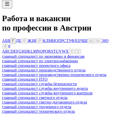
Работа и вакансии
по профессии в Австрии
А
Б
В
Д
Е
Ж
З
И
К
Л
М
Н
О
П
Р
С
Т
У
Ф
Х
Ц
Ч
Ш
Э
Ю
Г
Ё
Й
Щ
Ы
#
Я
A
B
C
D
E
F
G
H
I
J
K
L
M
N
O
P
Q
R
S
T
U
V
W
X
Y
Z
главный специалист по экономике и финансам
главный специалист по электроснабжению
главный специалист проектного офиса
главный специалист производственного отдела
главный специалист производственно-технического отдела
главный специалист ПТО
главный специалист службы безопасности
главный специалист службы внутреннего аудита
главный специалист службы внутреннего контроля
главный специалист сметного отдела
главный специалист сметно-договорного отдела
главный специалист тендерного отдела
главный специалист технического отдела