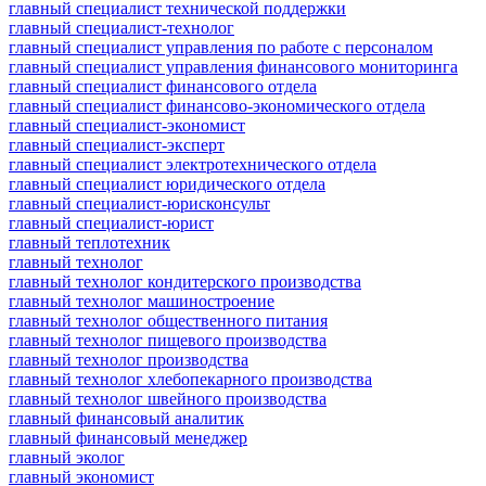
главный специалист технической поддержки
главный специалист-технолог
главный специалист управления по работе с персоналом
главный специалист управления финансового мониторинга
главный специалист финансового отдела
главный специалист финансово-экономического отдела
главный специалист-экономист
главный специалист-эксперт
главный специалист электротехнического отдела
главный специалист юридического отдела
главный специалист-юрисконсульт
главный специалист-юрист
главный теплотехник
главный технолог
главный технолог кондитерского производства
главный технолог машиностроение
главный технолог общественного питания
главный технолог пищевого производства
главный технолог производства
главный технолог хлебопекарного производства
главный технолог швейного производства
главный финансовый аналитик
главный финансовый менеджер
главный эколог
главный экономист