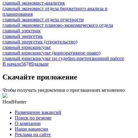
главный экономист-аналитик
главный экономист отдела бюджетного анализа и
планирования
главный экономист отдела отчетности
главный экономист планово-экономического отдела
главный электрик
главный энергетик
главный энергетик (строительство)
главный юрисконсульт
главный юрисконсульт (корпоративное право)
главный юрисконсульт по судебно-претензионной работе
В начало
5
6
7
8
9
дальше
Скачайте приложение
Чтобы получать уведомления о приглашениях мгновенно
HeadHunter
Размещение вакансий
Поиск по резюме
О компании
Наши вакансии
Реклама на сайте