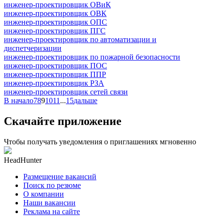
инженер-проектировщик ОВиК
инженер-проектировщик ОВК
инженер-проектировщик ОПС
инженер-проектировщик ПГС
инженер-проектировщик по автоматизации и
диспетчеризации
инженер-проектировщик по пожарной безопасности
инженер-проектировщик ПОС
инженер-проектировщик ППР
инженер-проектировщик РЗА
инженер-проектировщик сетей связи
В начало
7
8
9
10
11
...
15
дальше
Скачайте приложение
Чтобы получать уведомления о приглашениях мгновенно
HeadHunter
Размещение вакансий
Поиск по резюме
О компании
Наши вакансии
Реклама на сайте