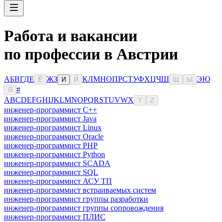
Работа и вакансии
по профессии в Австрии
А
Б
В
Г
Д
Е
Ж
З
К
Л
М
Н
О
П
Р
С
Т
У
Ф
Х
Ц
Ч
Ш
Э
Ю
Ё
И
Й
Щ
Ы
#
Я
A
B
C
D
E
F
G
H
I
J
K
L
M
N
O
P
Q
R
S
T
U
V
W
X
Y
Z
инженер-программист C++
инженер-программист Java
инженер-программист Linux
инженер-программист Oracle
инженер-программист PHP
инженер-программист Python
инженер-программист SCADA
инженер-программист SQL
инженер-программист АСУ ТП
инженер-программист встраиваемых систем
инженер-программист группы разработки
инженер-программист группы сопровождения
инженер-программист ПЛИС