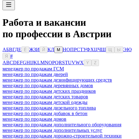
Работа и вакансии
по профессии в Австрии
А
Б
В
Г
Д
Е
Ж
З
И
К
Л
Н
О
П
Р
С
Т
У
Ф
Х
Ц
Ч
Ш
Э
Ю
Ё
Й
М
Щ
Ы
#
Я
A
B
C
D
E
F
G
H
I
J
K
L
M
N
O
P
Q
R
S
T
U
V
W
X
Y
Z
менеджер по продажам ГСМ
менеджер по продажам дверей
менеджер по продажам дезинфицирующих средств
менеджер по продажам деревянных домов
менеджер по продажам детских праздников
менеджер по продажам детских товаров
менеджер по продажам детской одежды
менеджер по продажам дизельного топлива
менеджер по продажам добавок в бетон
менеджер по продажам домов
менеджер по продажам дополнительного оборудования
менеджер по продажам дополнительных услуг
менеджер по продажам дорожно-строительной техники