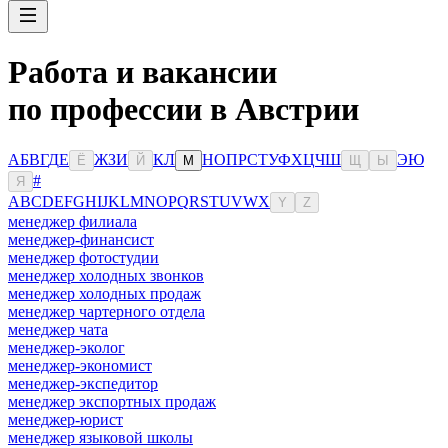
Работа и вакансии
по профессии в Австрии
А
Б
В
Г
Д
Е
Ж
З
И
К
Л
Н
О
П
Р
С
Т
У
Ф
Х
Ц
Ч
Ш
Э
Ю
Ё
Й
М
Щ
Ы
#
Я
A
B
C
D
E
F
G
H
I
J
K
L
M
N
O
P
Q
R
S
T
U
V
W
X
Y
Z
менеджер филиала
менеджер-финансист
менеджер фотостудии
менеджер холодных звонков
менеджер холодных продаж
менеджер чартерного отдела
менеджер чата
менеджер-эколог
менеджер-экономист
менеджер-экспедитор
менеджер экспортных продаж
менеджер-юрист
менеджер языковой школы