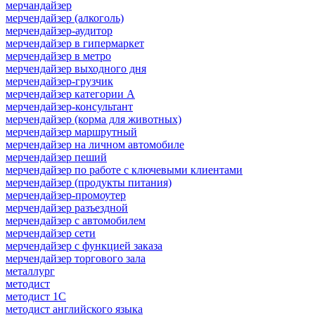
мерчандайзер
мерчендайзер (алкоголь)
мерчендайзер-аудитор
мерчендайзер в гипермаркет
мерчендайзер в метро
мерчендайзер выходного дня
мерчендайзер-грузчик
мерчендайзер категории A
мерчендайзер-консультант
мерчендайзер (корма для животных)
мерчендайзер маршрутный
мерчендайзер на личном автомобиле
мерчендайзер пеший
мерчендайзер по работе с ключевыми клиентами
мерчендайзер (продукты питания)
мерчендайзер-промоутер
мерчендайзер разъездной
мерчендайзер с автомобилем
мерчендайзер сети
мерчендайзер с функцией заказа
мерчендайзер торгового зала
металлург
методист
методист 1С
методист английского языка