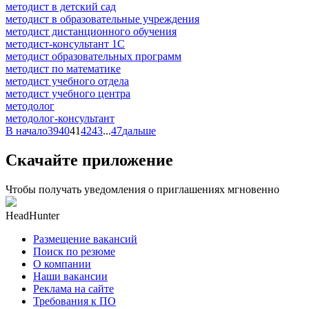
методист в детский сад
методист в образовательные учреждения
методист дистанционного обучения
методист-консультант 1С
методист образовательных программ
методист по математике
методист учебного отдела
методист учебного центра
методолог
методолог-консультант
В начало
39
40
41
42
43
...
47
дальше
Скачайте приложение
Чтобы получать уведомления о приглашениях мгновенно
HeadHunter
Размещение вакансий
Поиск по резюме
О компании
Наши вакансии
Реклама на сайте
Требования к ПО