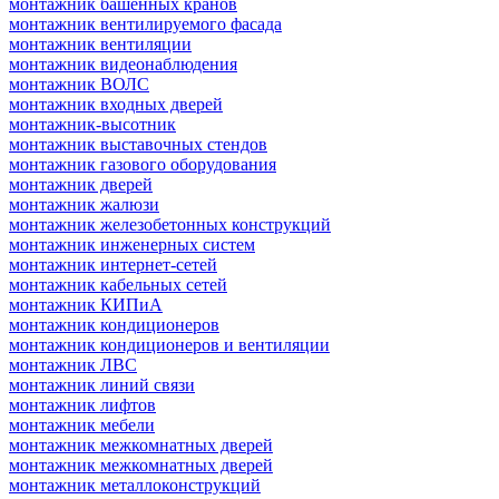
монтажник башенных кранов
монтажник вентилируемого фасада
монтажник вентиляции
монтажник видеонаблюдения
монтажник ВОЛС
монтажник входных дверей
монтажник-высотник
монтажник выставочных стендов
монтажник газового оборудования
монтажник дверей
монтажник жалюзи
монтажник железобетонных конструкций
монтажник инженерных систем
монтажник интернет-сетей
монтажник кабельных сетей
монтажник КИПиА
монтажник кондиционеров
монтажник кондиционеров и вентиляции
монтажник ЛВС
монтажник линий связи
монтажник лифтов
монтажник мебели
монтажник межкомнатных дверей
монтажник межкомнатных дверей
монтажник металлоконструкций