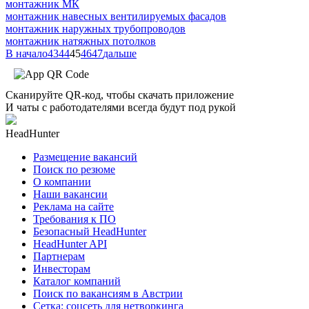
монтажник МК
монтажник навесных вентилируемых фасадов
монтажник наружных трубопроводов
монтажник натяжных потолков
В начало
43
44
45
46
47
дальше
Сканируйте QR-код, чтобы скачать приложение
И чаты с работодателями всегда будут под рукой
HeadHunter
Размещение вакансий
Поиск по резюме
О компании
Наши вакансии
Реклама на сайте
Требования к ПО
Безопасный HeadHunter
HeadHunter API
Партнерам
Инвесторам
Каталог компаний
Поиск по вакансиям в Австрии
Сетка: соцсеть для нетворкинга