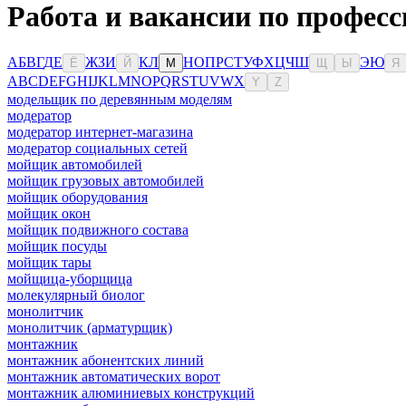
Работа и вакансии по професс
А
Б
В
Г
Д
Е
Ж
З
И
К
Л
Н
О
П
Р
С
Т
У
Ф
Х
Ц
Ч
Ш
Э
Ю
Ё
Й
М
Щ
Ы
Я
A
B
C
D
E
F
G
H
I
J
K
L
M
N
O
P
Q
R
S
T
U
V
W
X
Y
Z
модельщик по деревянным моделям
модератор
модератор интернет-магазина
модератор социальных сетей
мойщик автомобилей
мойщик грузовых автомобилей
мойщик оборудования
мойщик окон
мойщик подвижного состава
мойщик посуды
мойщик тары
мойщица-уборщица
молекулярный биолог
монолитчик
монолитчик (арматурщик)
монтажник
монтажник абонентских линий
монтажник автоматических ворот
монтажник алюминиевых конструкций