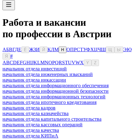
Работа и вакансии
по профессии в Австрии
А
Б
В
Г
Д
Е
Ж
З
И
К
Л
М
О
П
Р
С
Т
У
Ф
Х
Ц
Ч
Ш
Э
Ю
Ё
Й
Н
Щ
Ы
#
Я
A
B
C
D
E
F
G
H
I
J
K
L
M
N
O
P
Q
R
S
T
U
V
W
X
Y
Z
начальник отдела инвестиций
начальник отдела инженерных изысканий
начальник отдела инкассации
начальник отдела информационного обеспечения
начальник отдела информационной безопасности
начальник отдела информационных технологий
начальник отдела ипотечного кредитования
начальник отдела кадров
начальник отдела казначейства
начальник отдела капитального строительства
начальник отдела кассовых операций
начальник отдела качества
начальник отдела КИПиА