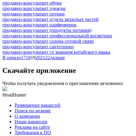
продавец-консультант обуви
продавец-консультант одежды
продавец-консультант оптики
продавец-консультант отдела запасных частей
продавец-консультант парфюмерии
продавец-консультант (продукты питания)
продавец-консультант профессиональной косметики
продавец-консультант салона сотовой связи
продавец-консультант сантехники
продавец-консультант со знанием китайского языка
В начало
17
18
19
20
21
22
дальше
Скачайте приложение
Чтобы получать уведомления о приглашениях мгновенно
HeadHunter
Размещение вакансий
Поиск по резюме
О компании
Наши вакансии
Реклама на сайте
Требования к ПО