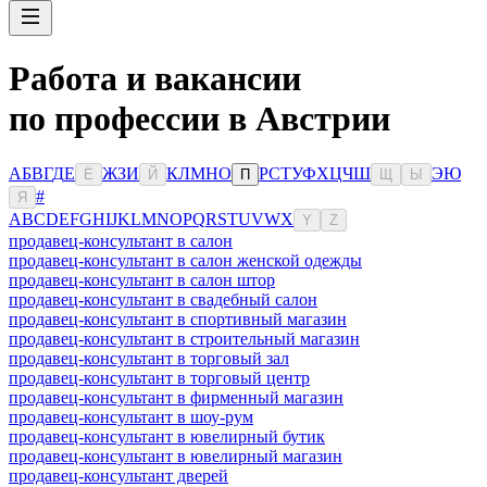
Работа и вакансии
по профессии в Австрии
А
Б
В
Г
Д
Е
Ж
З
И
К
Л
М
Н
О
Р
С
Т
У
Ф
Х
Ц
Ч
Ш
Э
Ю
Ё
Й
П
Щ
Ы
#
Я
A
B
C
D
E
F
G
H
I
J
K
L
M
N
O
P
Q
R
S
T
U
V
W
X
Y
Z
продавец-консультант в салон
продавец-консультант в салон женской одежды
продавец-консультант в салон штор
продавец-консультант в свадебный салон
продавец-консультант в спортивный магазин
продавец-консультант в строительный магазин
продавец-консультант в торговый зал
продавец-консультант в торговый центр
продавец-консультант в фирменный магазин
продавец-консультант в шоу-рум
продавец-консультант в ювелирный бутик
продавец-консультант в ювелирный магазин
продавец-консультант дверей