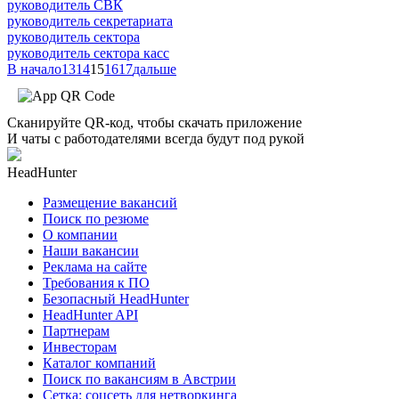
руководитель СВК
руководитель секретариата
руководитель сектора
руководитель сектора касс
В начало
13
14
15
16
17
дальше
Сканируйте QR-код, чтобы скачать приложение
И чаты с работодателями всегда будут под рукой
HeadHunter
Размещение вакансий
Поиск по резюме
О компании
Наши вакансии
Реклама на сайте
Требования к ПО
Безопасный HeadHunter
HeadHunter API
Партнерам
Инвесторам
Каталог компаний
Поиск по вакансиям в Австрии
Сетка: соцсеть для нетворкинга