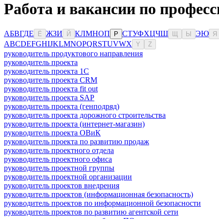
Работа и вакансии по професс
А
Б
В
Г
Д
Е
Ж
З
И
К
Л
М
Н
О
П
С
Т
У
Ф
Х
Ц
Ч
Ш
Э
Ю
Ё
Й
Р
Щ
Ы
Я
A
B
C
D
E
F
G
H
I
J
K
L
M
N
O
P
Q
R
S
T
U
V
W
X
Y
Z
руководитель продуктового направления
руководитель проекта
руководитель проекта 1C
руководитель проекта CRM
руководитель проекта fit out
руководитель проекта SAP
руководитель проекта (генподряд)
руководитель проекта дорожного строительства
руководитель проекта (интернет-магазин)
руководитель проекта ОВиК
руководитель проекта по развитию продаж
руководитель проектного отдела
руководитель проектного офиса
руководитель проектной группы
руководитель проектной организации
руководитель проектов внедрения
руководитель проектов (информационная безопасность)
руководитель проектов по информационной безопасности
руководитель проектов по развитию агентской сети