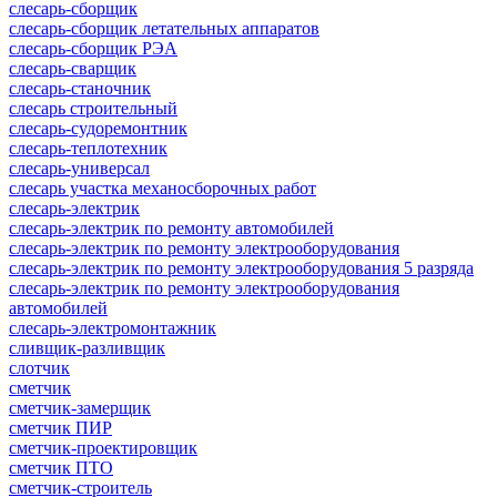
слесарь-сборщик
слесарь-сборщик летательных аппаратов
слесарь-сборщик РЭА
слесарь-сварщик
слесарь-станочник
слесарь строительный
слесарь-судоремонтник
слесарь-теплотехник
слесарь-универсал
слесарь участка механосборочных работ
слесарь-электрик
слесарь-электрик по ремонту автомобилей
слесарь-электрик по ремонту электрооборудования
слесарь-электрик по ремонту электрооборудования 5 разряда
слесарь-электрик по ремонту электрооборудования
автомобилей
слесарь-электромонтажник
сливщик-разливщик
слотчик
сметчик
сметчик-замерщик
сметчик ПИР
сметчик-проектировщик
сметчик ПТО
сметчик-строитель