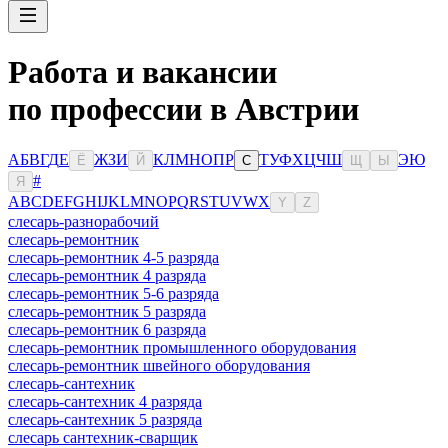
Работа и вакансии
по профессии в Австрии
А
Б
В
Г
Д
Е
Ж
З
И
К
Л
М
Н
О
П
Р
Т
У
Ф
Х
Ц
Ч
Ш
Э
Ю
Ё
Й
С
Щ
Ы
#
Я
A
B
C
D
E
F
G
H
I
J
K
L
M
N
O
P
Q
R
S
T
U
V
W
X
Y
Z
слесарь-разнорабочий
слесарь-ремонтник
слесарь-ремонтник 4-5 разряда
слесарь-ремонтник 4 разряда
слесарь-ремонтник 5-6 разряда
слесарь-ремонтник 5 разряда
слесарь-ремонтник 6 разряда
слесарь-ремонтник промышленного оборудования
слесарь-ремонтник швейного оборудования
слесарь-сантехник
слесарь-сантехник 4 разряда
слесарь-сантехник 5 разряда
слесарь сантехник-сварщик