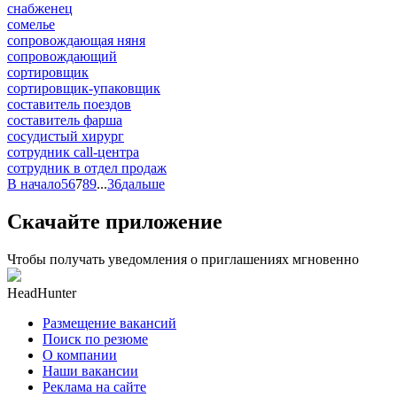
снабженец
сомелье
сопровождающая няня
сопровождающий
сортировщик
сортировщик-упаковщик
составитель поездов
составитель фарша
сосудистый хирург
сотрудник call-центра
сотрудник в отдел продаж
В начало
5
6
7
8
9
...
36
дальше
Скачайте приложение
Чтобы получать уведомления о приглашениях мгновенно
HeadHunter
Размещение вакансий
Поиск по резюме
О компании
Наши вакансии
Реклама на сайте