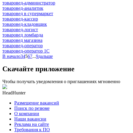
товаровед-администратор
товаровед-аналитик
товаровед в супермаркет
товаровед-кассир
товаровед-кладовщик
товаровед-логист
товаровед ломбарда
товаровед магазина
товаровед-оператор
товаровед-оператор 1С
В начало
3
4
5
6
7
...
9
дальше
Скачайте приложение
Чтобы получать уведомления о приглашениях мгновенно
HeadHunter
Размещение вакансий
Поиск по резюме
О компании
Наши вакансии
Реклама на сайте
Требования к ПО