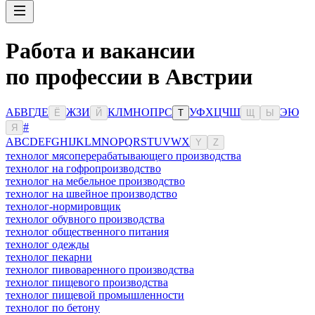
Работа и вакансии
по профессии в Австрии
А
Б
В
Г
Д
Е
Ж
З
И
К
Л
М
Н
О
П
Р
С
У
Ф
Х
Ц
Ч
Ш
Э
Ю
Ё
Й
Т
Щ
Ы
#
Я
A
B
C
D
E
F
G
H
I
J
K
L
M
N
O
P
Q
R
S
T
U
V
W
X
Y
Z
технолог мясоперерабатывающего производства
технолог на гофропроизводство
технолог на мебельное производство
технолог на швейное производство
технолог-нормировщик
технолог обувного производства
технолог общественного питания
технолог одежды
технолог пекарни
технолог пивоваренного производства
технолог пищевого производства
технолог пищевой промышленности
технолог по бетону