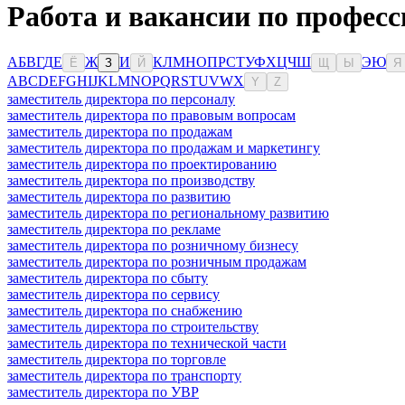
Работа и вакансии по професс
А
Б
В
Г
Д
Е
Ж
И
К
Л
М
Н
О
П
Р
С
Т
У
Ф
Х
Ц
Ч
Ш
Э
Ю
Ё
З
Й
Щ
Ы
Я
A
B
C
D
E
F
G
H
I
J
K
L
M
N
O
P
Q
R
S
T
U
V
W
X
Y
Z
заместитель директора по персоналу
заместитель директора по правовым вопросам
заместитель директора по продажам
заместитель директора по продажам и маркетингу
заместитель директора по проектированию
заместитель директора по производству
заместитель директора по развитию
заместитель директора по региональному развитию
заместитель директора по рекламе
заместитель директора по розничному бизнесу
заместитель директора по розничным продажам
заместитель директора по сбыту
заместитель директора по сервису
заместитель директора по снабжению
заместитель директора по строительству
заместитель директора по технической части
заместитель директора по торговле
заместитель директора по транспорту
заместитель директора по УВР