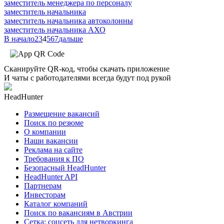
заместитель менеджера по персоналу
заместитель начальника
заместитель начальника автоколонны
заместитель начальника АХО
В начало
2
3
4
5
6
7
дальше
Сканируйте QR-код, чтобы скачать приложение
И чаты с работодателями всегда будут под рукой
HeadHunter
Размещение вакансий
Поиск по резюме
О компании
Наши вакансии
Реклама на сайте
Требования к ПО
Безопасный HeadHunter
HeadHunter API
Партнерам
Инвесторам
Каталог компаний
Поиск по вакансиям в Австрии
Сетка: соцсеть для нетворкинга