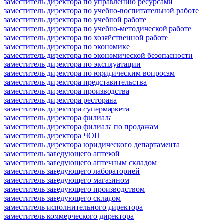
заместитель директора по управлению ресурсами
заместитель директора по учебно-воспитательной работе
заместитель директора по учебной работе
заместитель директора по учебно-методической работе
заместитель директора по хозяйственной работе
заместитель директора по экономике
заместитель директора по экономической безопасности
заместитель директора по эксплуатации
заместитель директора по юридическим вопросам
заместитель директора представительства
заместитель директора производства
заместитель директора ресторана
заместитель директора супермаркета
заместитель директора филиала
заместитель директора филиала по продажам
заместитель директора ЧОП
заместитель директора юридического департамента
заместитель заведующего аптекой
заместитель заведующего аптечным складом
заместитель заведующего лабораторией
заместитель заведующего магазином
заместитель заведующего производством
заместитель заведующего складом
заместитель исполнительного директора
заместитель коммерческого директора